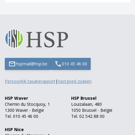
hspmail@hsp.be
010 45 46 00
Persoonlijk taxatierapport
|
Vastgoed zoeken
HSP Waver
HSP Brussel
Chemin du Stocquoy, 1
Louizalaan, 480
1300 Waver - België
1050 Brussel - België
Tel. 010 45 46 00
Tel. 02 542 88 00
HSP Nice