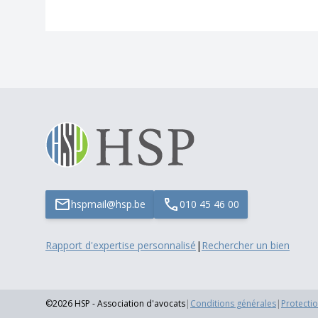
hspmail@hsp.be
010 45 46 00
Rapport d'expertise personnalisé
|
Rechercher un bien
©2026 HSP - Association d'avocats
|
Conditions générales
|
Protecti