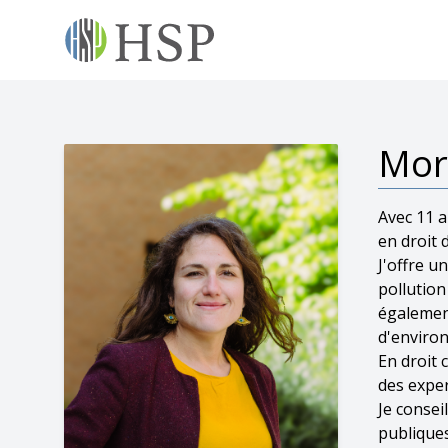
Mor
Avec 11 a
en droit 
J'offre u
pollution
également
d'environ
En droit 
des exper
Je consei
publiques