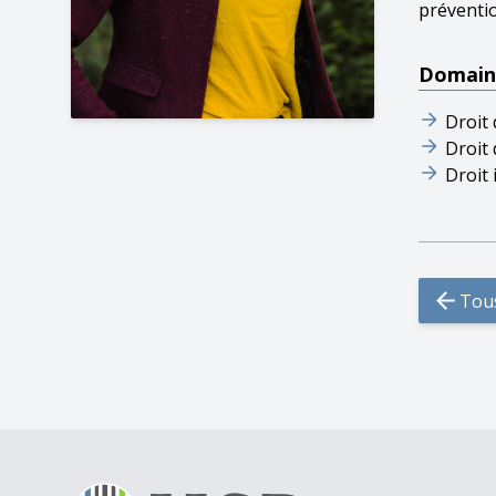
préventio
Domaine
Droit
Droit 
Droit
Tou