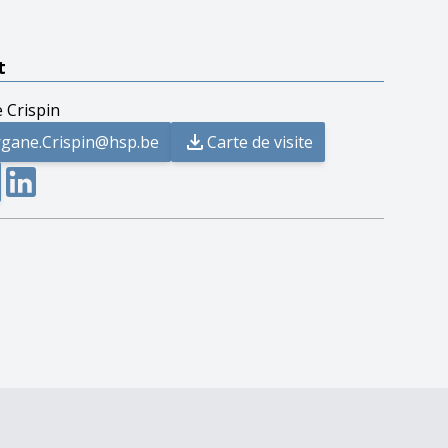
t
 Crispin
gane.Crispin@hsp.be
Carte de visite