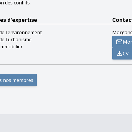
n des conflits.
s d'expertise
Contac
 de l’environnement
Morgane
de l’urbanisme
Mor
 immobilier
CV
s nos membres