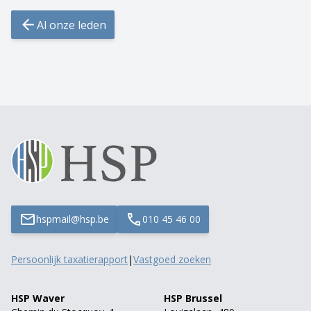
Al onze leden
hspmail@hsp.be
010 45 46 00
Persoonlijk taxatierapport
|
Vastgoed zoeken
HSP Waver
HSP Brussel