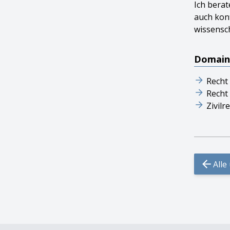
Ich bera
auch konf
wissensc
Domaine
Recht
Recht
Zivilr
Alle