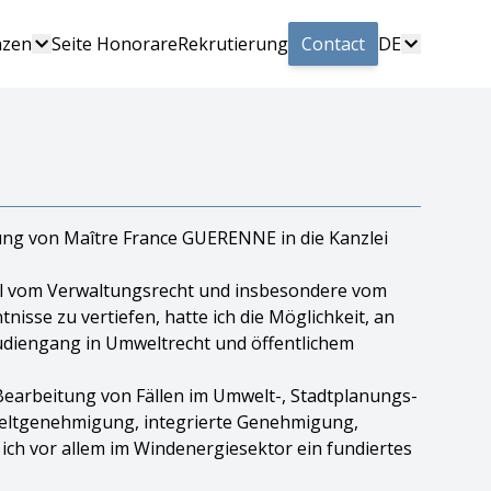
nzen
Seite Honorare
Rekrutierung
Contact
DE
tung von Maître France GUERENNE in die Kanzlei
ll vom Verwaltungsrecht und insbesondere vom
se zu vertiefen, hatte ich die Möglichkeit, an
studiengang in Umweltrecht und öffentlichem
r Bearbeitung von Fällen im Umwelt-, Stadtplanungs-
eltgenehmigung, integrierte Genehmigung,
ch vor allem im Windenergiesektor ein fundiertes