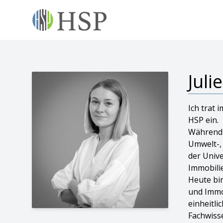
Juli
Ich trat
HSP ein.
Während 
Umwelt-,
der Unive
Immobilie
Heute bin
und Immo
einheitl
Fachwisse