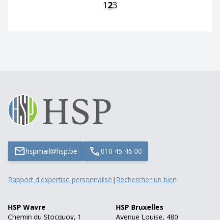
1
2
3
hspmail@hsp.be
010 45 46 00
Rapport d'expertise personnalisé
|
Rechercher un bien
HSP Wavre
HSP Bruxelles
Chemin du Stocquoy, 1
Avenue Louise, 480