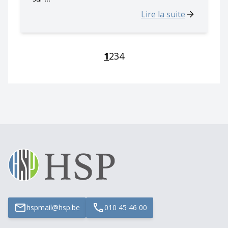
Lire la suite
1
2
3
4
hspmail@hsp.be
010 45 46 00