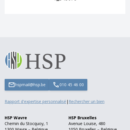
hspmail@hsp.be
010 45 46 00
Rapport d'expertise personnalisé
|
Rechercher un bien
HSP Wavre
HSP Bruxelles
Chemin du Stocquoy, 1
Avenue Louise, 480
1300 Wavre – Belgique
1050 Bruxelles – Belgique