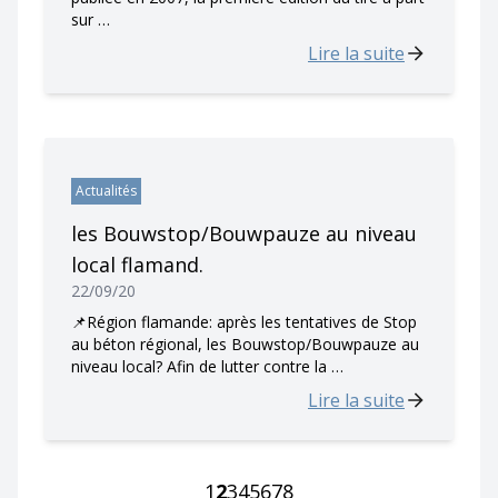
sur …
Lire la suite
Actualités
les Bouwstop/Bouwpauze au niveau
local flamand.
22/09/20
📌Région flamande: après les tentatives de Stop
au béton régional, les Bouwstop/Bouwpauze au
niveau local? Afin de lutter contre la …
Lire la suite
1
2
3
4
5
6
7
8