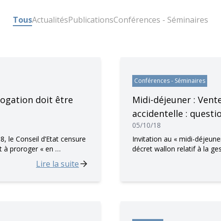
Tous
Actualités
Publications
Conférences - Séminaires
Conférences - Séminaires
ogation doit être
Midi-déjeuner : Vent
accidentelle : questi
05/10/18
, le Conseil d’Etat censure
Invitation au « midi-déjeun
nt à proroger « en …
décret wallon relatif à la ge
Lire la suite