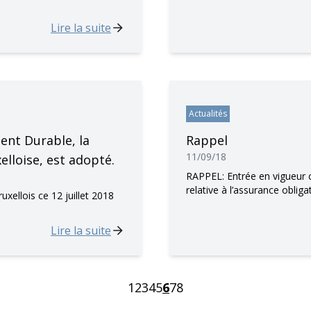
Lire la suite
Actualités
ent Durable, la
Rappel
11/09/18
elloise, est adopté.
RAPPEL: Entrée en vigueur ce
relative à l’assurance oblig
ellois ce 12 juillet 2018
Lire la suite
1
2
3
4
5
6
7
8