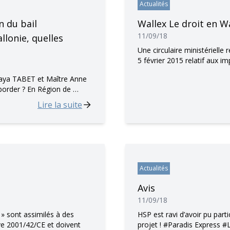
Actualités
n du bail
Wallex Le droit en W
11/09/18
llonie, quelles
Une circulaire ministérielle
5 février 2015 relatif aux 
Maya TABET et Maître Anne
border ? En Région de …
Lire la suite
Actualités
Avis
11/09/18
. » sont assimilés à des
HSP est ravi d’avoir pu part
ve 2001/42/CE et doivent
projet ! #Paradis Express #L